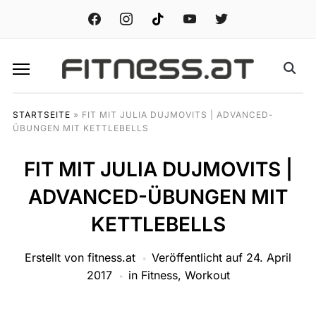
facebook
instagram
tiktok
youtube
twitter
STARTSEITE
»
FIT MIT JULIA DUJMOVITS | ADVANCED-
ÜBUNGEN MIT KETTLEBELLS
FIT MIT JULIA DUJMOVITS |
ADVANCED-ÜBUNGEN MIT
KETTLEBELLS
Erstellt von
fitness.at
Veröffentlicht auf
24. April
2017
in
Fitness
,
Workout