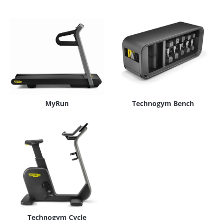
MyRun
Technogym Bench
Technogym Cycle