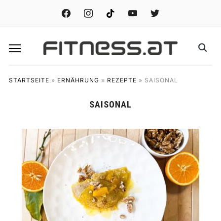
facebook
instagram
tiktok
youtube
twitter
STARTSEITE
»
ERNÄHRUNG
»
REZEPTE
»
SAISONAL
SAISONAL