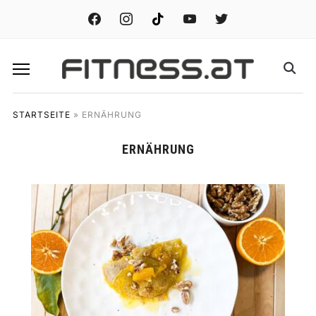
facebook
instagram
tiktok
youtube
twitter
STARTSEITE
»
ERNÄHRUNG
ERNÄHRUNG