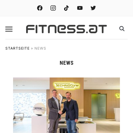
facebook
instagram
tiktok
youtube
twitter
STARTSEITE
»
NEWS
NEWS