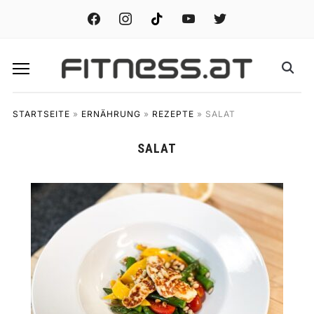
facebook
instagram
tiktok
youtube
twitter
STARTSEITE
»
ERNÄHRUNG
»
REZEPTE
»
SALAT
SALAT