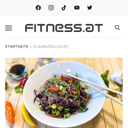
facebook
instagram
tiktok
youtube
twitter
STARTSEITE
»
GLASNUDELSALAT