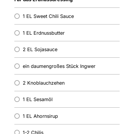
1 EL Sweet Chili Sauce
1 EL Erdnussbutter
2 EL Sojasauce
ein daumengroßes Stück Ingwer
2 Knoblauchzehen
1 EL Sesamöl
1 EL Ahornsirup
1-2 Chilis