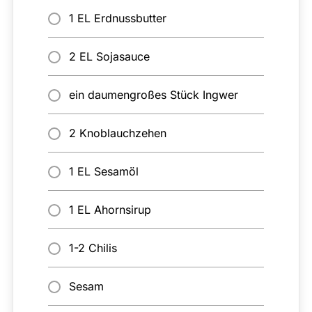
1 EL Erdnussbutter
2 EL Sojasauce
ein daumengroßes Stück Ingwer
2 Knoblauchzehen
1 EL Sesamöl
1 EL Ahornsirup
1-2 Chilis
Sesam