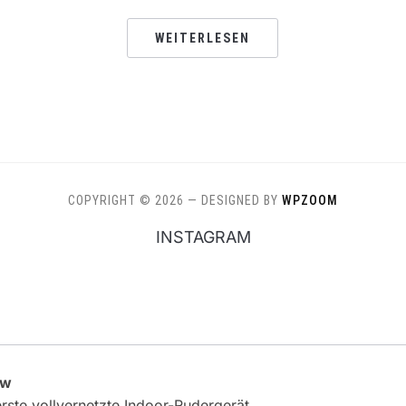
WEITERLESEN
COPYRIGHT © 2026
— DESIGNED BY
WPZOOM
INSTAGRAM
ow
ste vollvernetzte Indoor-Rudergerät.