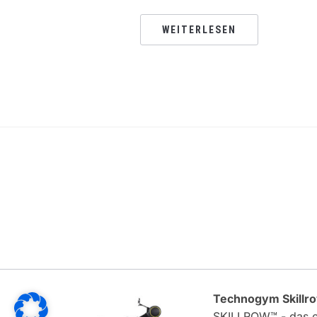
WEITERLESEN
Technogym Skillr
SKILLROW™ - das er