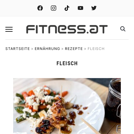
facebook
instagram
tiktok
youtube
twitter
STARTSEITE
»
ERNÄHRUNG
»
REZEPTE
»
FLEISCH
FLEISCH