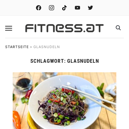
facebook
instagram
tiktok
youtube
twitter
STARTSEITE
»
GLASNUDELN
SCHLAGWORT:
GLASNUDELN