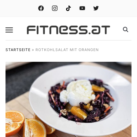
facebook
instagram
tiktok
youtube
twitter
STARTSEITE
»
ROTKOHLSALAT MIT ORANGEN