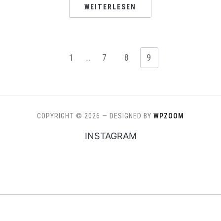
WEITERLESEN
1
…
7
8
9
COPYRIGHT © 2026
— DESIGNED BY
WPZOOM
INSTAGRAM
h