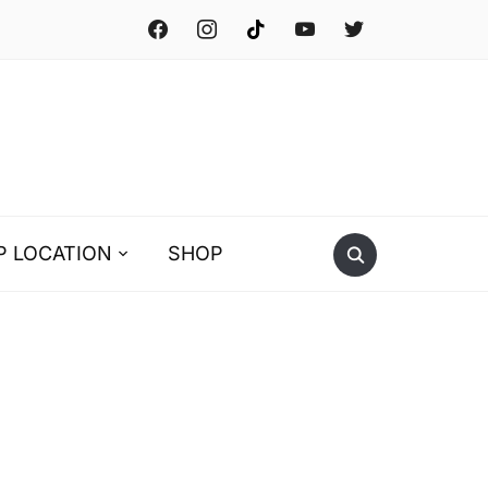
facebook
instagram
tiktok
youtube
twitter
P LOCATION
SHOP