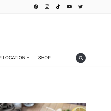
facebook
instagram
tiktok
youtube
twitter
P LOCATION
SHOP