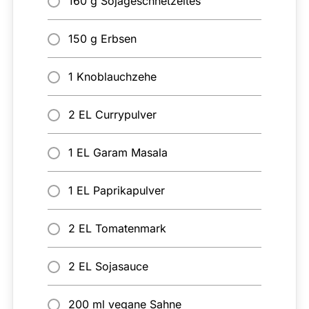
160 g Sojageschnetzeltes
150 g Erbsen
1 Knoblauchzehe
2 EL Currypulver
1 EL Garam Masala
1 EL Paprikapulver
2 EL Tomatenmark
2 EL Sojasauce
200 ml vegane Sahne