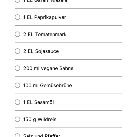
1 EL Garam Masala
1 EL Paprikapulver
2 EL Tomatenmark
2 EL Sojasauce
200 ml vegane Sahne
100 ml Gemüsebrühe
1 EL Sesamöl
150 g Wildreis
Salz und Pfeffer