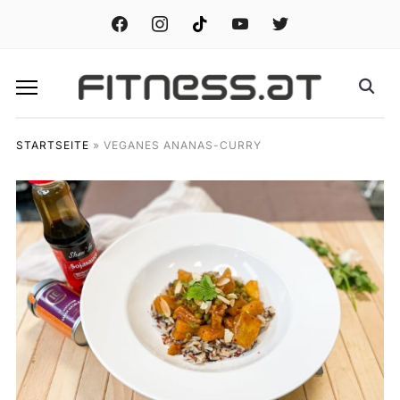
facebook
instagram
tiktok
youtube
twitter
STARTSEITE
»
VEGANES ANANAS-CURRY