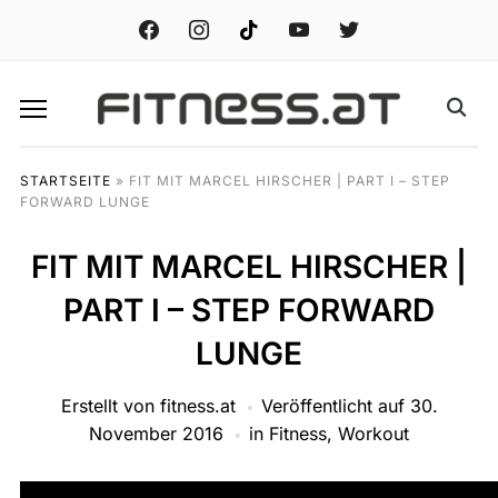
facebook
instagram
tiktok
youtube
twitter
STARTSEITE
»
FIT MIT MARCEL HIRSCHER | PART I – STEP
FORWARD LUNGE
FIT MIT MARCEL HIRSCHER |
PART I – STEP FORWARD
LUNGE
Erstellt von
fitness.at
Veröffentlicht auf
30.
November 2016
in
Fitness
,
Workout