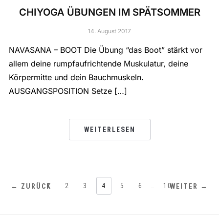
CHIYOGA ÜBUNGEN IM SPÄTSOMMER
14. August 2017
NAVASANA – BOOT Die Übung “das Boot” stärkt vor
allem deine rumpfaufrichtende Muskulatur, deine
Körpermitte und dein Bauchmuskeln.
AUSGANGSPOSITION Setze […]
WEITERLESEN
1
2
3
4
5
6
…
10
← ZURÜCK
WEITER →