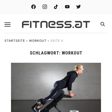
facebook
instagram
tiktok
youtube
twitter
STARTSEITE
»
WORKOUT
»
SEITE 4
SCHLAGWORT:
WORKOUT