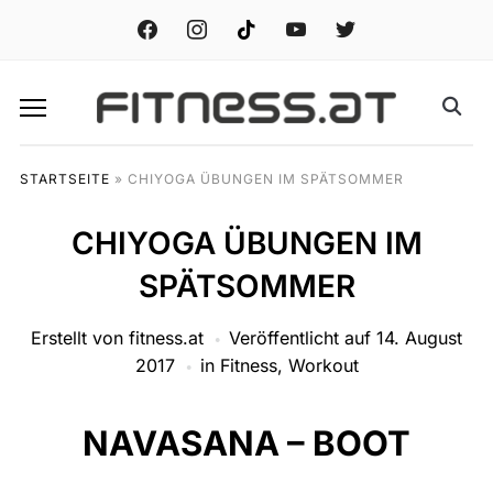
facebook
instagram
tiktok
youtube
twitter
STARTSEITE
»
CHIYOGA ÜBUNGEN IM SPÄTSOMMER
CHIYOGA ÜBUNGEN IM
SPÄTSOMMER
Erstellt von
fitness.at
Veröffentlicht auf
14. August
2017
in
Fitness
,
Workout
NAVASANA – BOOT