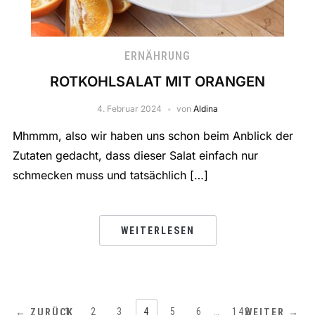
ERNÄHRUNG
ROTKOHLSALAT MIT ORANGEN
4. Februar 2024
von
Aldina
Mhmmm, also wir haben uns schon beim Anblick der
Zutaten gedacht, dass dieser Salat einfach nur
schmecken muss und tatsächlich […]
WEITERLESEN
1
2
3
4
5
6
…
142
← ZURÜCK
WEITER →