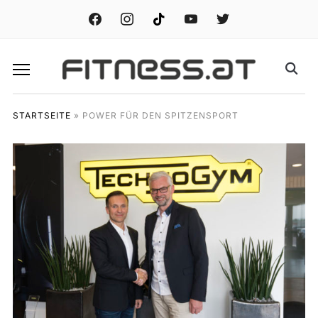
facebook
instagram
tiktok
youtube
twitter
STARTSEITE
»
POWER FÜR DEN SPITZENSPORT