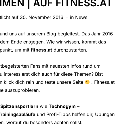
MEN | AUF FITNESS.AT
tlicht auf
30. November 2016
in
News
 und uns auf unserem Blog begleitest. Das Jahr 2016
ld dem Ende entgegen. Wie wir wissen, kommt das
tpunkt, um mit
fitness.at
durchzustarten.
rtbegeisterten Fans mit neuesten Infos rund um
 interessierst dich auch für diese Themen? Bist
n klick dich rein und teste unsere Seite
. Fitness.at
nge auszuprobieren.
t
Spitzensportlern
wie
Technogym
–
Trainingsabläufe
und Profi-Tipps helfen dir, Übungen
n, worauf du besonders achten sollst.