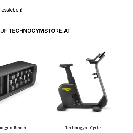
tnessleben!
AUF
TECHNOGYMSTORE.AT
nogym Bench
Technogym Cycle