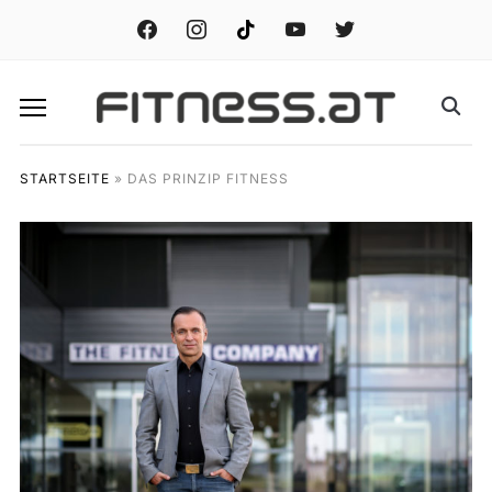
facebook
instagram
tiktok
youtube
twitter
STARTSEITE
»
DAS PRINZIP FITNESS