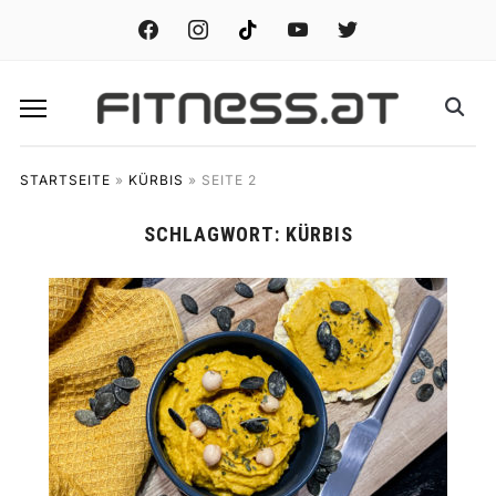
facebook
instagram
tiktok
youtube
twitter
STARTSEITE
»
KÜRBIS
»
SEITE 2
SCHLAGWORT:
KÜRBIS