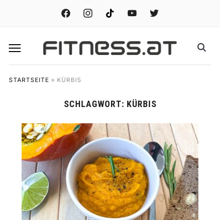
facebook
instagram
tiktok
youtube
twitter
STARTSEITE
»
KÜRBIS
SCHLAGWORT:
KÜRBIS