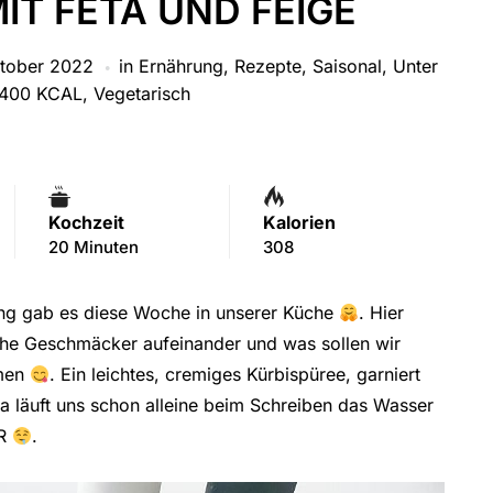
IT FETA UND FEIGE
ktober 2022
in
Ernährung
,
Rezepte
,
Saisonal
,
Unter
 400 KCAL
,
Vegetarisch
Kochzeit
Kalorien
20 Minuten
308
ung gab es diese Woche in unserer Küche
. Hier
iche Geschmäcker aufeinander und was sollen wir
mmen
. Ein leichtes, cremiges Kürbispüree, garniert
a läuft uns schon alleine beim Schreiben das Wasser
HR
.