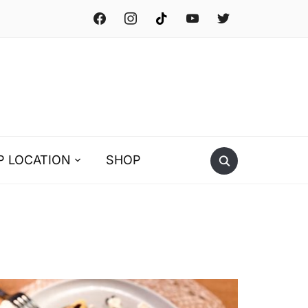
facebook
instagram
tiktok
youtube
twitter
P LOCATION
SHOP