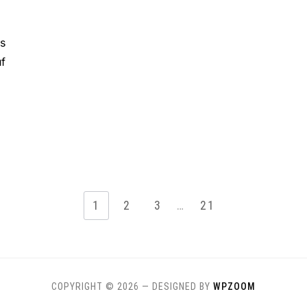
s
uf
1
2
3
…
21
COPYRIGHT © 2026
— DESIGNED BY
WPZOOM