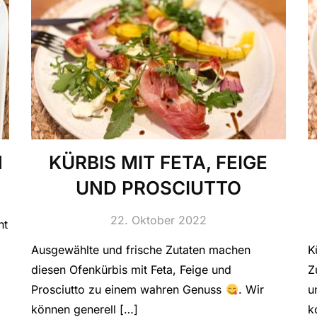
N
KÜRBIS MIT FETA, FEIGE
UND PROSCIUTTO
22. Oktober 2022
ht
Ausgewählte und frische Zutaten machen
K
diesen Ofenkürbis mit Feta, Feige und
Z
Prosciutto zu einem wahren Genuss
. Wir
u
können generell […]
k