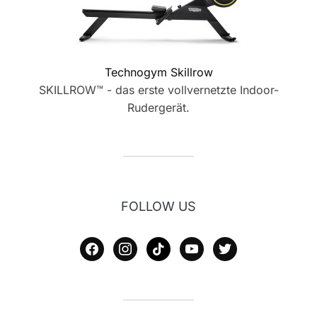
Technogym Skillrow
SKILLROW™ - das erste vollvernetzte Indoor-
Rudergerät.
FOLLOW US
facebook
instagram
tiktok
youtube
twitter