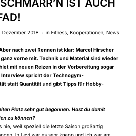
RSCHMARR’N IST AUCH
FAD!
. Dezember 2018
in
Fitness
,
Kooperationen
,
News
Aber nach zwei Rennen ist klar:
Marcel Hirscher
ganz vorne mit. Technik und Material sind wieder
hlet mit neuen Reizen in der Vorbereitung sogar
Interview spricht der
Technogym
-
ät statt Quantität und gibt Tipps für Hobby-
iten Platz sehr gut begonnen. Hast du damit
fen zu können?
ie, weil speziell die letzte Saison großartig
egangen. In Levi war es sehr knapp und ich war am