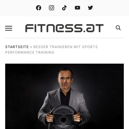
facebook
instagram
tiktok
youtube
twitter
STARTSEITE
»
BESSER TRAINIEREN MIT SPORTS
PERFORMANCE TRAINING