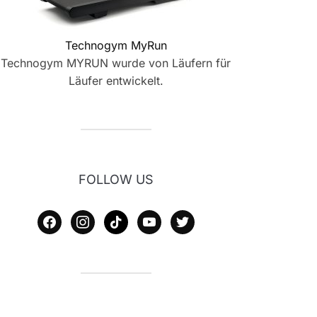
Technogym MyRun
Technogym MYRUN wurde von Läufern für
Läufer entwickelt.
FOLLOW US
facebook
instagram
tiktok
youtube
twitter