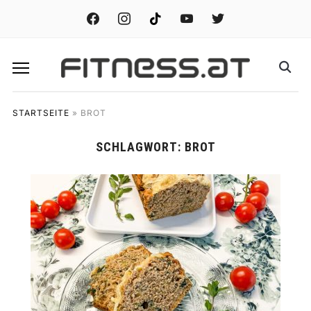
facebook
instagram
tiktok
youtube
twitter
STARTSEITE
»
BROT
SCHLAGWORT:
BROT