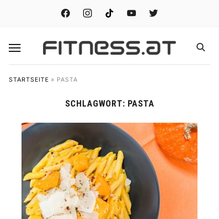
facebook
instagram
tiktok
youtube
twitter
STARTSEITE
»
PASTA
SCHLAGWORT:
PASTA