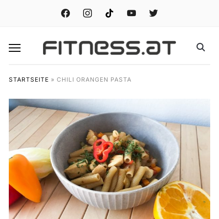
facebook
instagram
tiktok
youtube
twitter
STARTSEITE
»
CHILI ORANGEN PASTA