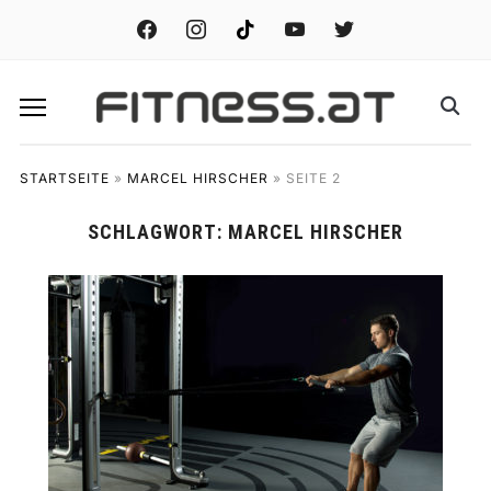
facebook
instagram
tiktok
youtube
twitter
STARTSEITE
»
MARCEL HIRSCHER
»
SEITE 2
SCHLAGWORT:
MARCEL HIRSCHER