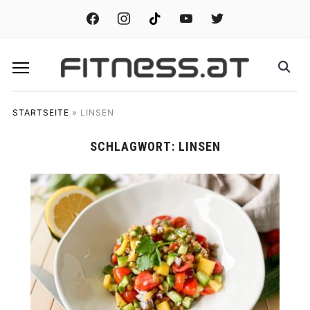
facebook
instagram
tiktok
youtube
twitter
STARTSEITE
»
LINSEN
SCHLAGWORT:
LINSEN