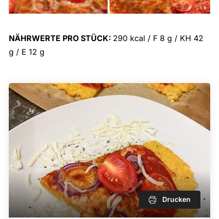
NÄHRWERTE PRO STÜCK:
290 kcal / F 8 g / KH 42
g / E 12 g
Drucken