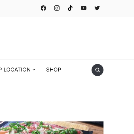
facebook
instagram
tiktok
youtube
twitter
P LOCATION
SHOP