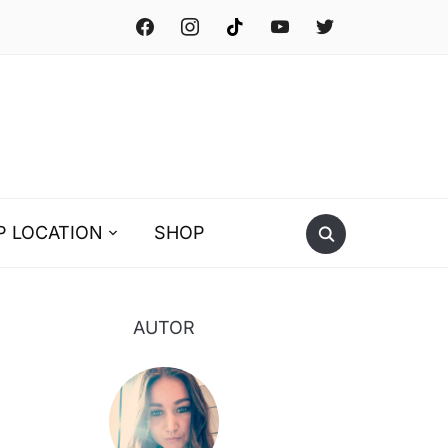
facebook
instagram
tiktok
youtube
twitter
P LOCATION
SHOP
AUTOR