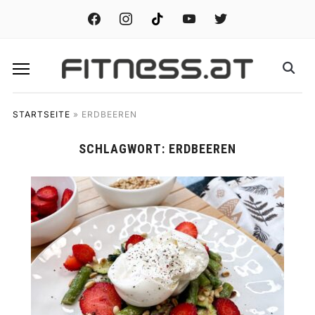
facebook
instagram
tiktok
youtube
twitter
STARTSEITE
»
ERDBEEREN
SCHLAGWORT:
ERDBEEREN