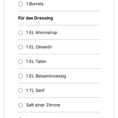
1 Burrata
Für das Dressing
1 EL Ahornsirup
1 EL Olivenöl
1 EL Tahin
1 EL Balsamicoessig
1 TL Senf
Saft einer Zitrone