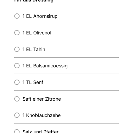
1 EL Ahornsirup
1 EL Olivenöl
1 EL Tahin
1 EL Balsamicoessig
1 TL Senf
Saft einer Zitrone
1 Knoblauchzehe
Salz und Pfeffer