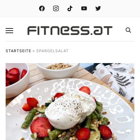
facebook
instagram
tiktok
youtube
twitter
STARTSEITE
»
SPARGELSALAT