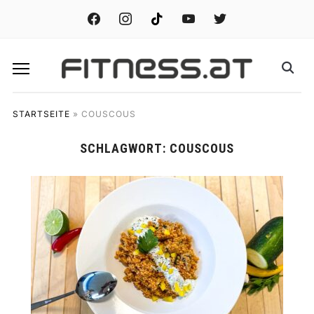
facebook
instagram
tiktok
youtube
twitter
STARTSEITE
»
COUSCOUS
SCHLAGWORT:
COUSCOUS