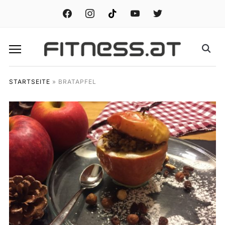
facebook
instagram
tiktok
youtube
twitter
STARTSEITE
»
BRATAPFEL