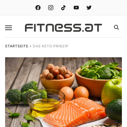
facebook
instagram
tiktok
youtube
twitter
STARTSEITE
»
DAS KETO PRINZIP