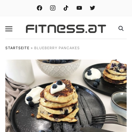
facebook
instagram
tiktok
youtube
twitter
STARTSEITE
»
BLUEBERRY PANCAKES