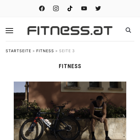
facebook
instagram
tiktok
youtube
twitter
STARTSEITE
»
FITNESS
»
SEITE 3
FITNESS