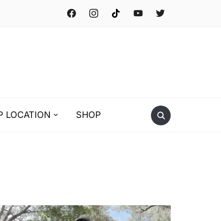
facebook
instagram
tiktok
youtube
twitter
P LOCATION
SHOP