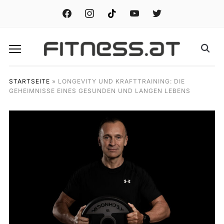
facebook
instagram
tiktok
youtube
twitter
STARTSEITE
»
LONGEVITY UND KRAFTTRAINING: DIE
GEHEIMNISSE EINES GESUNDEN UND LANGEN LEBENS