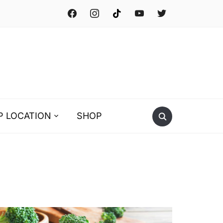
facebook
instagram
tiktok
youtube
twitter
P LOCATION
SHOP