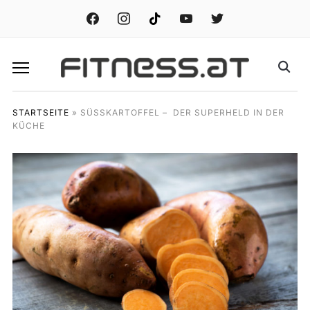
facebook
instagram
tiktok
youtube
twitter
STARTSEITE
»
SÜSSKARTOFFEL – DER SUPERHELD IN DER
KÜCHE