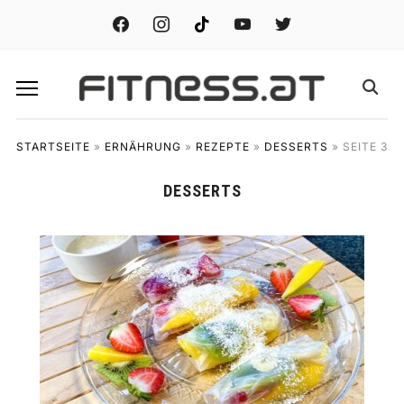
facebook
instagram
tiktok
youtube
twitter
STARTSEITE
»
ERNÄHRUNG
»
REZEPTE
»
DESSERTS
»
SEITE 3
DESSERTS