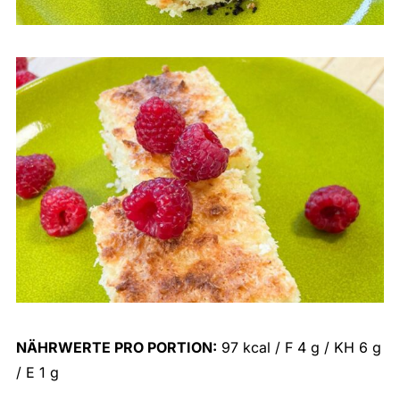
NÄHRWERTE PRO PORTION:
97 kcal / F 4 g / KH 6 g
/ E 1 g