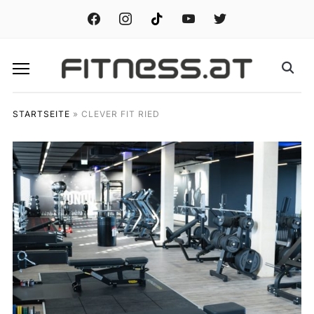
facebook
instagram
tiktok
youtube
twitter
STARTSEITE
»
CLEVER FIT RIED